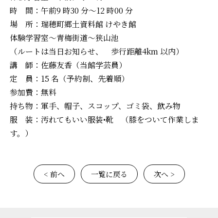
時 間：午前9 時30 分～12 時00 分
場 所：瑞穂町郷土資料館 けやき館
体験学習室～青梅街道～狭山池
（ルートは当日お知らせ、 歩行距離4km 以内）
講 師：佐藤友香（当館学芸員）
定 員：15 名（予約制、先着順）
参加費：無料
持ち物：軍手、帽子、スコップ、ゴミ袋、飲み物
服 装：汚れてもいい服装•靴 （膝をついて作業しま
す。）
< 前へ
一覧に戻る
次へ >