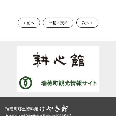
< 前へ
一覧に戻る
次へ >
瑞穂町郷土資料館
東京都西多摩郡瑞穂町大字駒形富士山316番地5