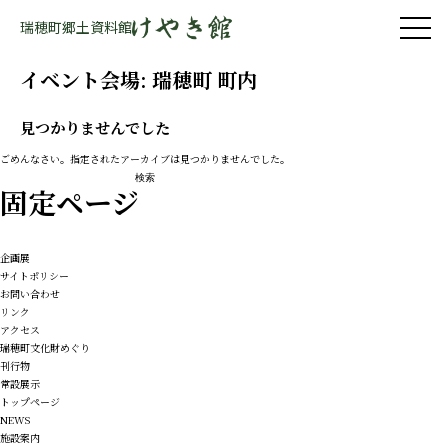
瑞穂町郷土資料館
イベント会場:
瑞穂町 町内
見つかりませんでした
ごめんなさい。指定されたアーカイブは見つかりませんでした。
検
固定ページ
索:
企画展
サイトポリシー
お問い合わせ
リンク
アクセス
瑞穂町文化財めぐり
刊行物
常設展示
トップページ
NEWS
施設案内