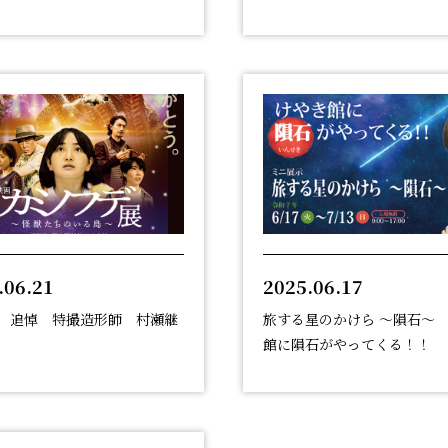
.06.21
2025.06.17
 追悼 特撮造形師 村瀬継
旅する星のかけら ～隕石～
館に隕石がやってくる！！