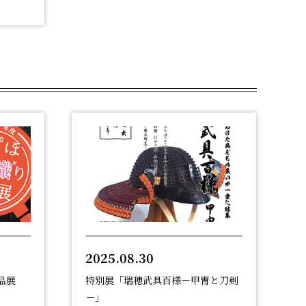
2025.08.30
品展
特別展「瑞穂武具百様－甲冑と刀剣
－」