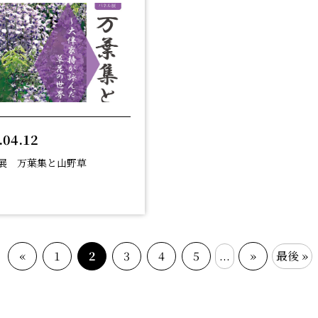
.04.12
展 万葉集と山野草
«
1
2
3
4
5
...
»
最後 »