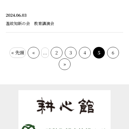
2024.06.03
温故知新の会 教育講演会
« 先頭
«
...
2
3
4
5
6
»