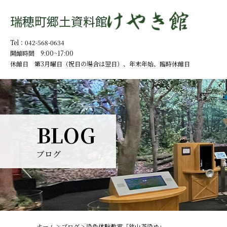
瑞穂町郷土資料館
Tel：042-568-0634
開館時間 9:00~17:00
休館日 第3月曜日（祝日の場合は翌日）、
年末年始、臨時休館日
BLOG
ブログ
ホーム
>
ブログ
>
染色体験教室「狭山茶染め」