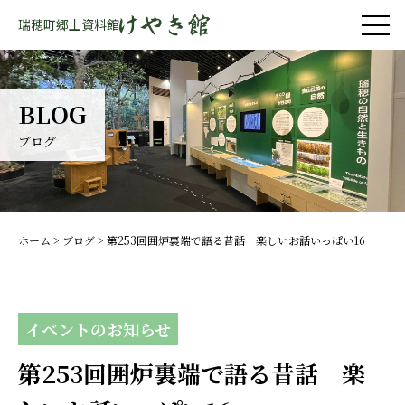
瑞穂町郷土資料館
BLOG
ブログ
ホーム
>
ブログ
>
第253回囲炉裏端で語る昔話 楽しいお話いっぱい16
イベントのお知らせ
第253回囲炉裏端で語る昔話 楽