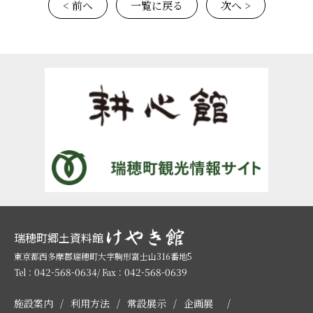
< 前へ
一覧に戻る
次へ >
瑞穂町郷土資料館
東京都西多摩郡瑞穂町大字駒形富士山316番地5
042-568-0634
042-568-0639
Tel：
/ Fax：
施設案内
利用方法
常設展示
企画展